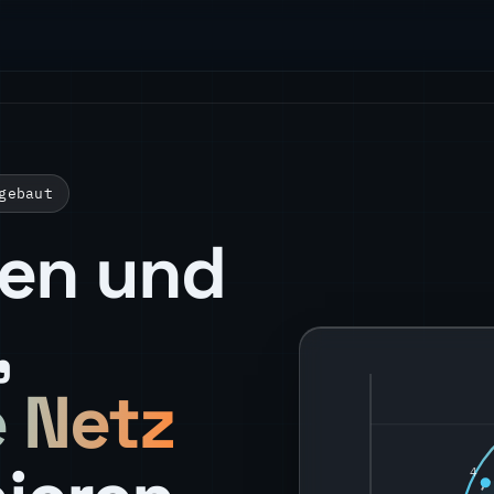
gebaut
ten und
,
e Netz
log p
4