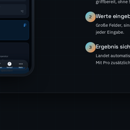
griffbereit, ohne
Werte einge
2
Große Felder, sin
jeder Eingabe.
Ergebnis sic
3
Landet automatis
Mit Pro zusätzlic