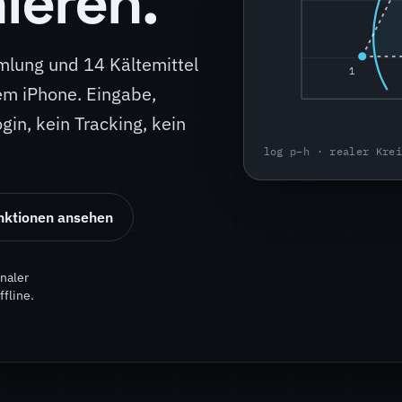
ieren.
lung und 14 Kältemittel
1
nem iPhone. Eingabe,
ogin, kein Tracking, kein
log p–h · realer Kre
nktionen ansehen
onaler
fline.