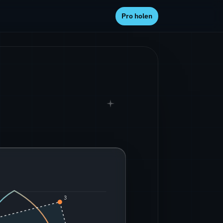
Pro holen
3