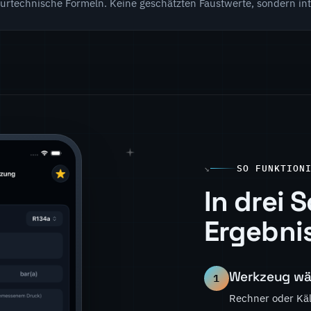
ieurtechnische Formeln. Keine geschätzten Faustwerte, sondern int
SO FUNKTION
In drei 
Ergebni
Werkzeug wä
1
Rechner oder Kält