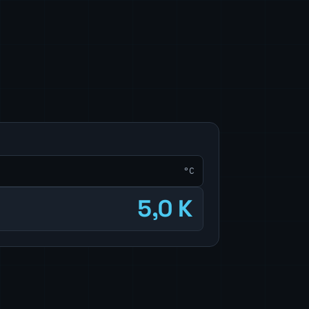
°C
5,0 K