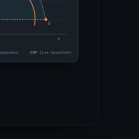
2
h
isprozess
COP
live berechnet