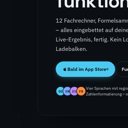
funktion
12 Fachrechner, Formelsamm
– alles eingebettet auf dei
Live-Ergebnis, fertig. Kein L
Ladebalken.
Bald im App Store
Fu
Vier Sprachen mit regi
DE
EN
ES
FR
Zahlenformatierung – of