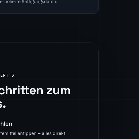
erpolierte Sättigungsdaten.
IERT'S
Schritten zum
s.
hlen
emittel antippen – alles direkt