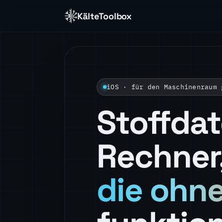
KälteToolbox
iOS · für den Maschinenraum 
Stoffda
Rechner
die ohn